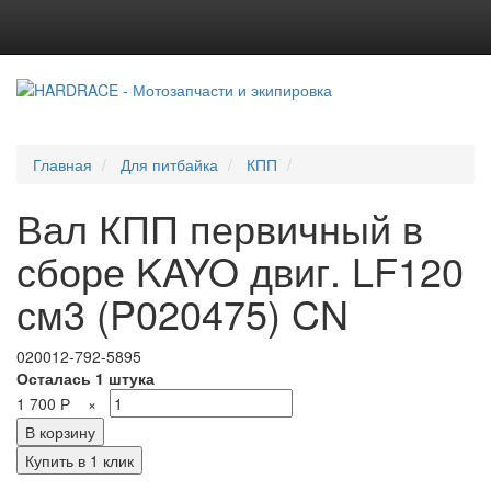
Главная
Для питбайка
КПП
Вал КПП первичный в
сборе KAYO двиг. LF120
см3 (P020475) CN
020012-792-5895
Осталась 1 штука
1 700
Р
×