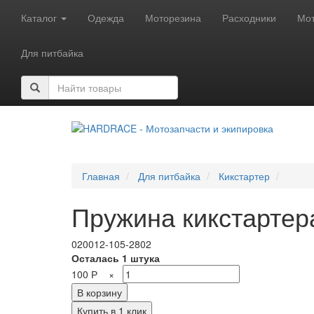
Каталог
Одежда
Моторезина
Расходники
Мот
Для питбайка
Главная
Для питбайка
Кикстартер
Пружина кикстартер
020012-105-2802
Осталась 1 штука
100
Р
×