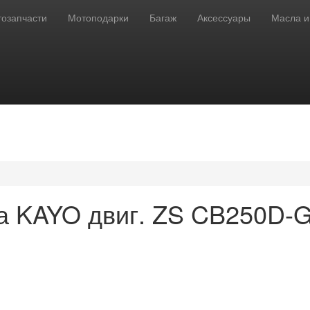
озапчасти
Мотоподарки
Багаж
Аксессуары
Масла и
а KAYO двиг. ZS CB250D-